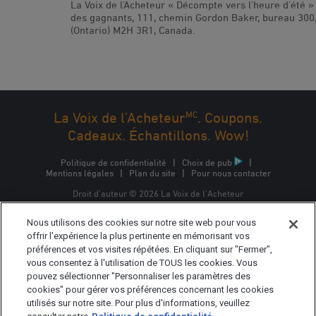
La Voix de l’Acheteur « Décompte vers l’heure d’été »
des gagnants, 111, chemin Gordon Baker, bureau 300
(Ontario) M2H 3R1, Canada.
MC
La Voix de l’Acheteur
. Coupons.
Cadeaux. Échantillons. Wow!
Politique de confidentialité
|
Choix de pub
|
Mentions légales
|
Plan du site
|
Pour nous contacter
Droit d'auteur © 2026 La Voix de l'Acheteur
La Voix de l'Acheteur est une marque commerciale
Nous utilisons des cookies sur notre site web pour vous
d'Epsilon Interactive CA, ULC, propriété d'Epsilon Data
Management, LLC.
offrir l'expérience la plus pertinente en mémorisant vos
préférences et vos visites répétées. En cliquant sur "Fermer",
vous consentez à l'utilisation de TOUS les cookies. Vous
pouvez sélectionner "Personnaliser les paramètres des
cookies" pour gérer vos préférences concernant les cookies
utilisés sur notre site. Pour plus d'informations, veuillez