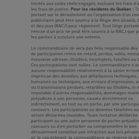
limités aux coûts réels engagés, excluant les frais d’
les frais de justice.
Pour les résidents du Québec :
To
portant sur le déroulement ou l’organisation d’un co
publicitaire peut être soumis à la Régie des alcools,
et des jeux (RACJ) pour règlement. Tout litige portant
remise d’un prix ne peut être soumis à la RACJ que p
les parties à conclure une entente.
Le commanditaire ne sera pas tenu responsable des 
de participation remis en retard, perdus, volés, envoy
mauvaise adresse, illisibles, incomplets, falsifiés ou d
Ces participations sont nulles. Le commanditaire n’
aucune responsabilité relativement à la saisie erron
imprécise des données, aux défaillances techniques,
humaines ou techniques, aux erreurs d’impression, 
ou transmissions perdues, retardées ou illisibles, ni 
imputable d’autres responsabilités, dommages matér
préjudices à une personne, causés directement ou
indirectement, en tout ou en partie, par une participa
concours. Les participations ou données falsifiées ou
seront déclarées invalides. Toute tentative délibérée
participant ou une autre personne de porter préjudic
concours ou d’en perturber ou compromettre le bon
déroulement constitue une infraction aux lois pénales
et, le cas échéant, le commanditaire se réserve le dro