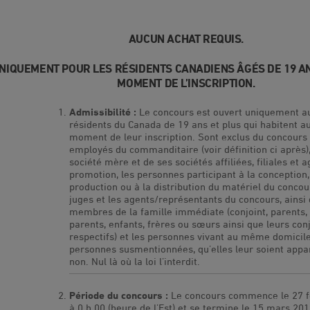
AUCUN ACHAT REQUIS.
NIQUEMENT POUR LES RÉSIDENTS CANADIENS ÂGÉS DE 19 AN
MOMENT DE L’INSCRIPTION.
Admissibilité :
Le concours est ouvert uniquement a
résidents du Canada de 19 ans et plus qui habitent 
moment de leur inscription. Sont exclus du concours 
employés du commanditaire (voir définition ci après)
société mère et de ses sociétés affiliées, filiales et 
promotion, les personnes participant à la conception,
production ou à la distribution du matériel du concour
juges et les agents/représentants du concours, ainsi 
membres de la famille immédiate (conjoint, parents,
parents, enfants, frères ou sœurs ainsi que leurs con
respectifs) et les personnes vivant au même domicile
personnes susmentionnées, qu’elles leur soient appa
non. Nul là où la loi l’interdit.
Période du concours :
Le concours commence le 27 f
à 0 h 00 (heure de l’Est) et se termine le 15 mars 20