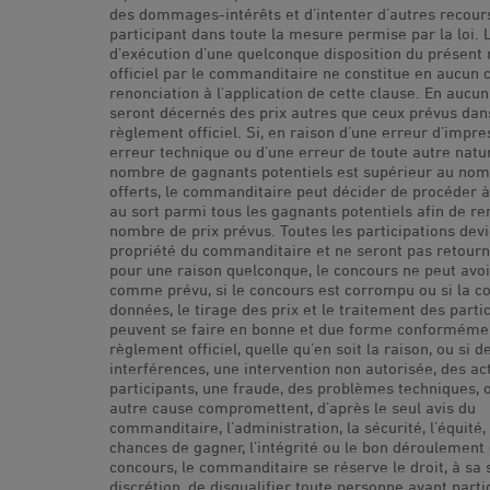
des dommages-intérêts et d’intenter d’autres recour
participant dans toute la mesure permise par la loi. 
d’exécution d’une quelconque disposition du présent
officiel par le commanditaire ne constitue en aucun 
renonciation à l’application de cette clause. En aucun
seront décernés des prix autres que ceux prévus dan
règlement officiel. Si, en raison d’une erreur d’impre
erreur technique ou d’une erreur de toute autre natur
nombre de gagnants potentiels est supérieur au nom
offerts, le commanditaire peut décider de procéder à
au sort parmi tous les gagnants potentiels afin de re
nombre de prix prévus. Toutes les participations dev
propriété du commanditaire et ne seront pas retourn
pour une raison quelconque, le concours ne peut avoi
comme prévu, si le concours est corrompu ou si la co
données, le tirage des prix et le traitement des parti
peuvent se faire en bonne et due forme conforméme
règlement officiel, quelle qu’en soit la raison, ou si d
interférences, une intervention non autorisée, des ac
participants, une fraude, des problèmes techniques, 
autre cause compromettent, d’après le seul avis du
commanditaire, l’administration, la sécurité, l’équité,
chances de gagner, l’intégrité ou le bon déroulement
concours, le commanditaire se réserve le droit, à sa 
discrétion, de disqualifier toute personne ayant parti