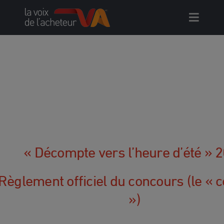
Skip
to
content
« Décompte vers l’heure d’été » 
Règlement officiel du concours (le « 
»)