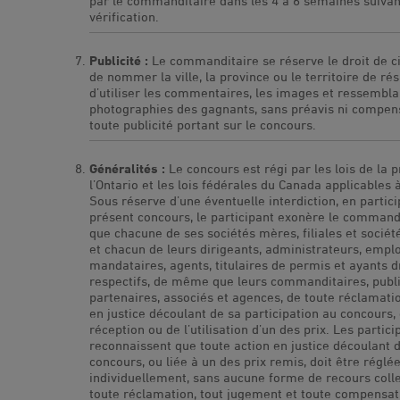
par le commanditaire dans les 4 à 6 semaines suivan
vérification.
Publicité :
Le commanditaire se réserve le droit de ci
de nommer la ville, la province ou le territoire de rés
d’utiliser les commentaires, les images et ressembla
photographies des gagnants, sans préavis ni compens
toute publicité portant sur le concours.
Généralités :
Le concours est régi par les lois de la 
l’Ontario et les lois fédérales du Canada applicables 
Sous réserve d’une éventuelle interdiction, en partic
présent concours, le participant exonère le commandi
que chacune de ses sociétés mères, filiales et société
et chacun de leurs dirigeants, administrateurs, empl
mandataires, agents, titulaires de permis et ayants d
respectifs, de même que leurs commanditaires, public
partenaires, associés et agences, de toute réclamati
en justice découlant de sa participation au concours, 
réception ou de l’utilisation d’un des prix. Les partici
reconnaissent que toute action en justice découlant 
concours, ou liée à un des prix remis, doit être réglé
individuellement, sans aucune forme de recours collec
toute réclamation, tout jugement et toute compensat