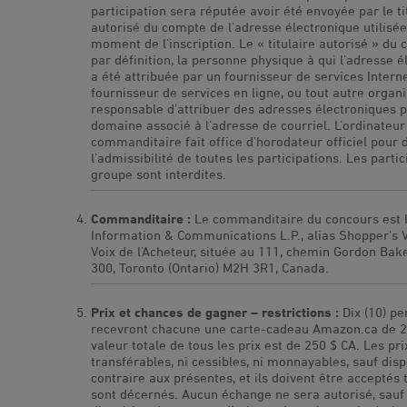
participation sera réputée avoir été envoyée par le ti
autorisé du compte de l’adresse électronique utilisé
moment de l’inscription. Le « titulaire autorisé » du 
par définition, la personne physique à qui l’adresse 
a été attribuée par un fournisseur de services Interne
fournisseur de services en ligne, ou tout autre orga
responsable d’attribuer des adresses électroniques p
domaine associé à l’adresse de courriel. L’ordinateur
commanditaire fait office d’horodateur officiel pour
l’admissibilité de toutes les participations. Les parti
groupe sont interdites.
Commanditaire :
Le commanditaire du concours est
Information & Communications L.P., alias Shopper’s 
Voix de l’Acheteur, située au 111, chemin Gordon Bak
300, Toronto (Ontario) M2H 3R1, Canada.
Prix et chances de gagner – restrictions :
Dix (10) p
recevront chacune une carte-cadeau Amazon.ca de 2
valeur totale de tous les prix est de 250 $ CA. Les pri
transférables, ni cessibles, ni monnayables, sauf disp
contraire aux présentes, et ils doivent être acceptés t
sont décernés. Aucun échange ne sera autorisé, sauf 