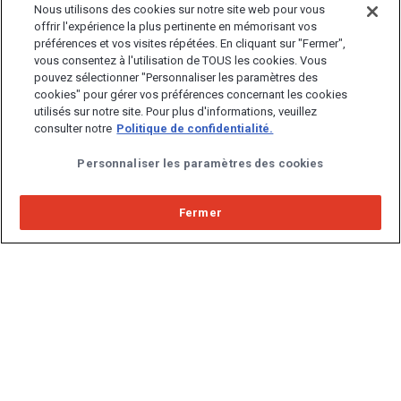
Nous utilisons des cookies sur notre site web pour vous
offrir l'expérience la plus pertinente en mémorisant vos
préférences et vos visites répétées. En cliquant sur "Fermer",
MC
La Voix de l’Acheteur
. Coupons.
vous consentez à l'utilisation de TOUS les cookies. Vous
Cadeaux. Échantillons. Wow!
pouvez sélectionner "Personnaliser les paramètres des
cookies" pour gérer vos préférences concernant les cookies
Politique de confidentialité
|
Choix de pub
|
utilisés sur notre site. Pour plus d'informations, veuillez
Mentions légales
|
Plan du site
|
Pour nous contacter
consulter notre
Politique de confidentialité.
Droit d'auteur © 2026 La Voix de l'Acheteur
Personnaliser les paramètres des cookies
La Voix de l'Acheteur est une marque commerciale
d'Epsilon Interactive CA, ULC, propriété d'Epsilon Data
Management, LLC.
Fermer