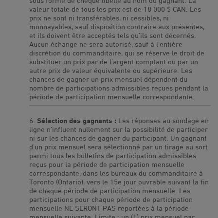
sous forme de chèque libellé au nom du gagnant. La
valeur totale de tous les prix est de 18 000 $ CAN. Les
prix ne sont ni transférables, ni cessibles, ni
monnayables, sauf disposition contraire aux présentes,
et ils doivent être acceptés tels qu’ils sont décernés.
Aucun échange ne sera autorisé, sauf à l’entière
discrétion du commanditaire, qui se réserve le droit de
substituer un prix par de l’argent comptant ou par un
autre prix de valeur équivalente ou supérieure. Les
chances de gagner un prix mensuel dépendent du
nombre de participations admissibles reçues pendant la
période de participation mensuelle correspondante.
Sélection des gagnants :
Les réponses au sondage en
ligne n’influent nullement sur la possibilité de participer
ni sur les chances de gagner du participant. Un gagnant
d’un prix mensuel sera sélectionné par un tirage au sort
parmi tous les bulletins de participation admissibles
reçus pour la période de participation mensuelle
correspondante, dans les bureaux du commanditaire à
Toronto (Ontario), vers le 15e jour ouvrable suivant la fin
de chaque période de participation mensuelle. Les
participations pour chaque période de participation
mensuelle NE SERONT PAS reportées à la période
mensuelle suivante. Limite : un (1) prix mensuel par