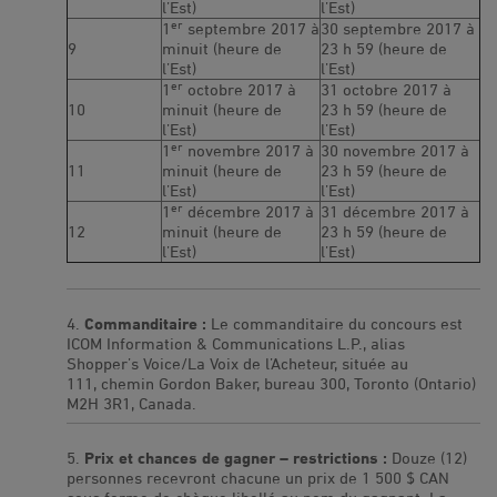
l’Est)
l’Est)
er
1
septembre 2017 à
30 septembre 2017 à
9
minuit (heure de
23 h 59 (heure de
l’Est)
l’Est)
er
1
octobre 2017 à
31 octobre 2017 à
10
minuit (heure de
23 h 59 (heure de
l’Est)
l’Est)
er
1
novembre 2017 à
30 novembre 2017 à
11
minuit (heure de
23 h 59 (heure de
l’Est)
l’Est)
er
1
décembre 2017 à
31 décembre 2017 à
12
minuit (heure de
23 h 59 (heure de
l’Est)
l’Est)
Commanditaire :
Le commanditaire du concours est
ICOM Information & Communications L.P., alias
Shopper’s Voice/La Voix de l’Acheteur, située au
111, chemin Gordon Baker, bureau 300, Toronto (Ontario)
M2H 3R1, Canada.
Prix et chances de gagner – restrictions :
Douze (12)
personnes recevront chacune un prix de 1 500 $ CAN