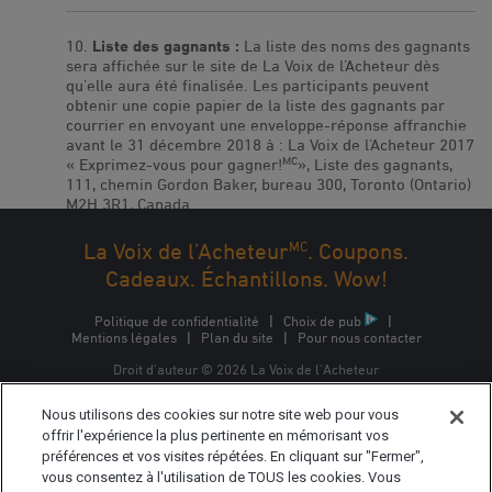
Liste des gagnants :
La liste des noms des gagnants
sera affichée sur le site de La Voix de l’Acheteur dès
qu’elle aura été finalisée. Les participants peuvent
obtenir une copie papier de la liste des gagnants par
courrier en envoyant une enveloppe-réponse affranchie
avant le 31 décembre 2018 à : La Voix de l’Acheteur 2017
MC
« Exprimez-vous pour gagner!
», Liste des gagnants,
111, chemin Gordon Baker, bureau 300, Toronto (Ontario)
M2H 3R1, Canada.
MC
La Voix de l’Acheteur
. Coupons.
Cadeaux. Échantillons. Wow!
Politique de confidentialité
|
Choix de pub
|
Mentions légales
|
Plan du site
|
Pour nous contacter
Droit d'auteur © 2026 La Voix de l'Acheteur
La Voix de l'Acheteur est une marque commerciale
Nous utilisons des cookies sur notre site web pour vous
d'Epsilon Interactive CA, ULC, propriété d'Epsilon Data
Management, LLC.
offrir l'expérience la plus pertinente en mémorisant vos
préférences et vos visites répétées. En cliquant sur "Fermer",
vous consentez à l'utilisation de TOUS les cookies. Vous