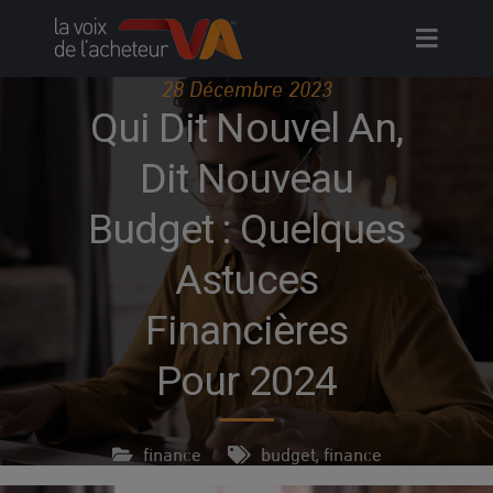
Skip
to
content
28 Décembre 2023
Qui Dit Nouvel An,
Dit Nouveau
Budget : Quelques
Astuces
Financières
Pour 2024
finance
budget
finance
,