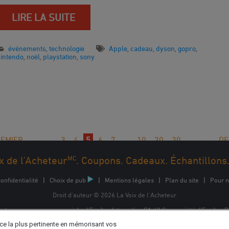
LIRE LA SUITE
événements
technologie
Apple
cadeau
dyson
gopro
,
,
,
,
,
nintendo
noël
playstation
sony
,
,
,
EMIER
←
...
3
4
5
6
7
...
10
20
30
...
→
DE
MC
x de l’Acheteur
. Coupons. Cadeaux. Échantillons
onfidentialité
|
Choix de pub
|
Mentions légales
|
Plan du site
|
Pour n
Droit d'auteur © 2026 La Voix de l'Acheteur
 est une marque commerciale d'Epsilon Interactive CA, ULC, propriété d'Epsilon
nce la plus pertinente en mémorisant vos