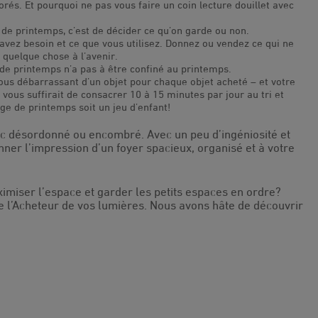
és. Et pourquoi ne pas vous faire un coin lecture douillet avec
 de printemps, c’est de décider ce qu’on garde ou non.
ez besoin et ce que vous utilisez. Donnez ou vendez ce qui ne
 quelque chose à l’avenir.
e printemps n’a pas à être confiné au printemps.
s débarrassant d’un objet pour chaque objet acheté – et votre
 vous suffirait de consacrer 10 à 15 minutes par jour au tri et
e de printemps soit un jeu d’enfant!
ec désordonné ou encombré. Avec un peu d’ingéniosité et
er l’impression d’un foyer spacieux, organisé et à votre
imiser l’espace et garder les petits espaces en ordre?
e l’Acheteur de vos lumières. Nous avons hâte de découvrir