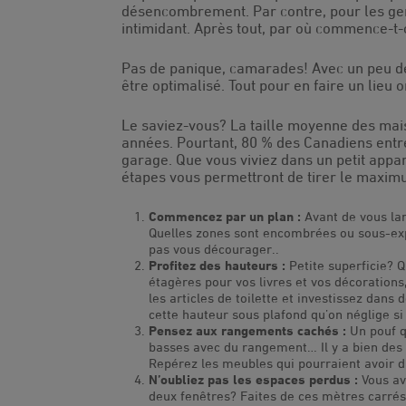
désencombrement. Par contre, pour les gen
intimidant. Après tout, par où commence-
Pas de panique, camarades! Avec un peu de 
être optimalisé. Tout pour en faire un lieu o
Le saviez-vous? La taille moyenne des mai
années. Pourtant, 80 % des Canadiens entr
garage. Que vous viviez dans un petit appa
étapes vous permettront de tirer le maxim
Commencez par un plan :
Avant de vous lan
Quelles zones sont encombrées ou sous-expl
pas vous décourager.
.
Profitez des hauteurs :
Petite superficie? Qu
étagères pour vos livres et vos décoration
les articles de toilette et investissez dan
cette hauteur sous plafond qu’on néglige si
Pensez aux rangements cachés :
Un pouf qu
basses avec du rangement… Il y a bien des
Repérez les meubles qui pourraient avoir du
N’oubliez pas les espaces perdus :
Vous av
deux fenêtres? Faites de ces mètres carré