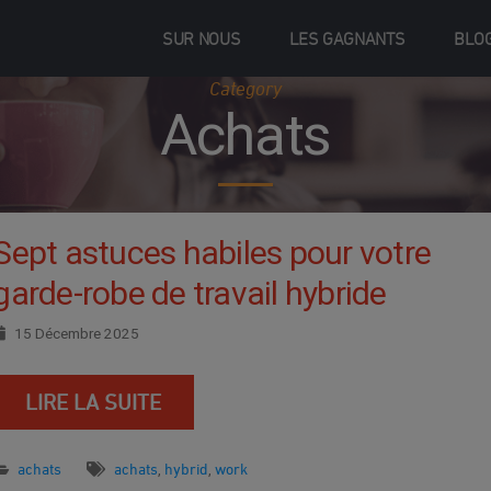
SUR NOUS
LES GAGNANTS
BLO
Category
Achats
Sept astuces habiles pour votre
garde-robe de travail hybride
15 Décembre 2025
LIRE LA SUITE
achats
achats
hybrid
work
,
,