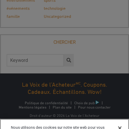
environnement
sports
événements
technologie
famille
Uncategorized
CHERCHER
Rechercher :
MC
La Voix de l’Acheteur
. Coupons.
Cadeaux. Échantillons. Wow!
Politique de confidentialité
|
Choix de pub
|
Mentions légales
|
Plan du site
|
Pour nous contacter
Droit d'auteur © 2026 La Voix de l'Acheteur
La Voix de l'Acheteur est une marque commerciale
Nous utilisons des cookies sur notre site web pour vous
d'Epsilon Interactive CA, ULC, propriété d'Epsilon Data