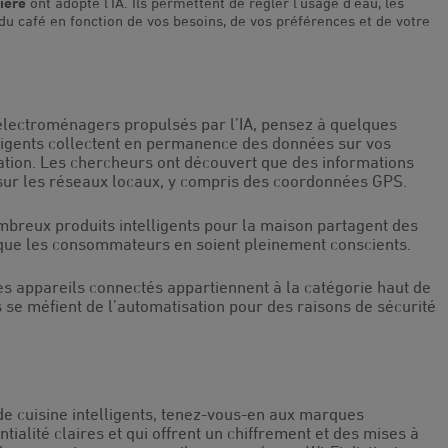
tière
ont adopté l’IA. Ils permettent de régler l’usage d’eau, les
du café en fonction de vos besoins, de vos préférences et de votre
 électroménagers propulsés par l’IA, pensez à quelques
ligents collectent en permanence des données sur vos
ation. Les chercheurs ont découvert que des informations
sur les réseaux locaux, y compris des coordonnées GPS.
reux produits intelligents pour la maison partagent des
que les consommateurs en soient pleinement conscients.
les appareils connectés appartiennent à la catégorie haut de
 se méfient de l’automatisation pour des raisons de sécurité
de cuisine intelligents, tenez-vous-en aux marques
tialité claires et qui offrent un chiffrement et des mises à