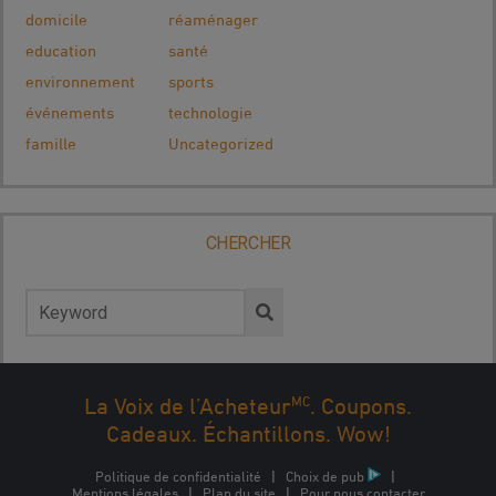
domicile
réaménager
education
santé
environnement
sports
événements
technologie
famille
Uncategorized
CHERCHER
Rechercher :
MC
La Voix de l’Acheteur
. Coupons.
Cadeaux. Échantillons. Wow!
Politique de confidentialité
|
Choix de pub
|
Mentions légales
|
Plan du site
|
Pour nous contacter