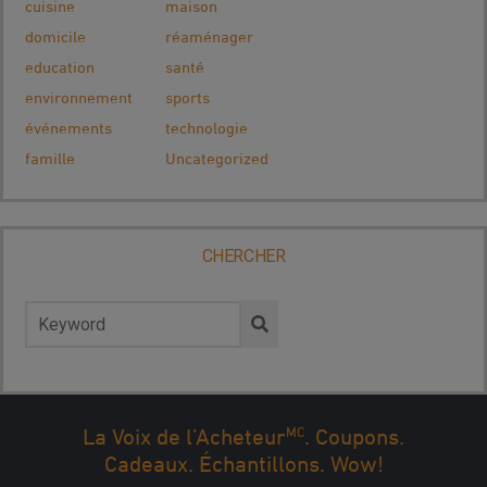
cuisine
maison
domicile
réaménager
education
santé
environnement
sports
événements
technologie
famille
Uncategorized
CHERCHER
Rechercher :
MC
La Voix de l’Acheteur
. Coupons.
PREMIER
←
...
10
...
18
19
20
21
22
Cadeaux. Échantillons. Wow!