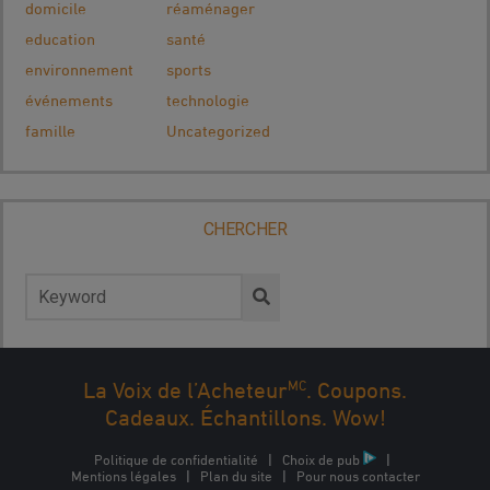
domicile
réaménager
education
santé
environnement
sports
événements
technologie
famille
Uncategorized
CHERCHER
Rechercher :
MC
La Voix de l’Acheteur
. Coupons.
Cadeaux. Échantillons. Wow!
Politique de confidentialité
|
Choix de pub
|
Mentions légales
|
Plan du site
|
Pour nous contacter