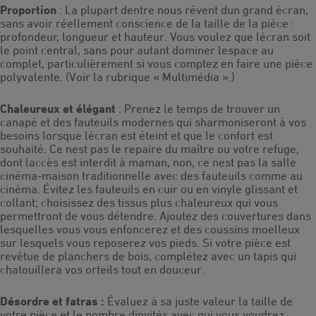
Proportion
: La plupart dentre nous rêvent dun grand écran,
sans avoir réellement conscience de la taille de la pièce :
profondeur, longueur et hauteur. Vous voulez que lécran soit
le point central, sans pour autant dominer lespace au
complet, particulièrement si vous comptez en faire une pièce
polyvalente. (Voir la rubrique « Multimédia ».)
Chaleureux et élégant
: Prenez le temps de trouver un
canapé et des fauteuils modernes qui sharmoniseront à vos
besoins lorsque lécran est éteint et que le confort est
souhaité. Ce nest pas le repaire du maître ou votre refuge,
dont laccès est interdit à maman, non, ce nest pas la salle
cinéma-maison traditionnelle avec des fauteuils comme au
cinéma. Évitez les fauteuils en cuir ou en vinyle glissant et
collant; choisissez des tissus plus chaleureux qui vous
permettront de vous détendre. Ajoutez des couvertures dans
lesquelles vous vous enfoncerez et des coussins moelleux
sur lesquels vous reposerez vos pieds. Si votre pièce est
revêtue de planchers de bois, complétez avec un tapis qui
chatouillera vos orteils tout en douceur.
Désordre et fatras :
Évaluez à sa juste valeur la taille de
votre pièce et le nombre dinvités avec qui vous voudrez