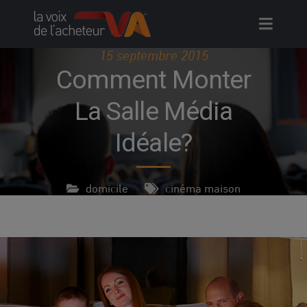
Skip
to
content
15 septembre 2015
Comment Monter
La Salle Média
Idéale?
domicile
cinéma maison