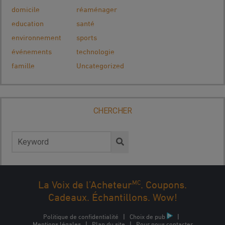
domicile
réaménager
education
santé
environnement
sports
événements
technologie
famille
Uncategorized
CHERCHER
Rechercher :
MC
La Voix de l’Acheteur
. Coupons.
Cadeaux. Échantillons. Wow!
Politique de confidentialité
|
Choix de pub
|
Mentions légales
|
Plan du site
|
Pour nous contacter