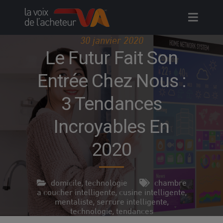
Skip
to
content
30 janvier 2020
Le Futur Fait Son
Entrée Chez Nous :
3 Tendances
Incroyables En
2020
domicile
technologie
chambre
,
a coucher intelligente
cusine intelligente
,
,
mentaliste
serrure intelligente
,
,
technologie
tendances
,