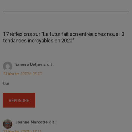
l'article
17 réflexions sur “
Le futur fait son entrée chez nous : 3
tendances incroyables en 2020
”
Ernesa Deljevic
dit :
13 février 2020 à 03:23
Oui
RÉPONDRE
Joanne Marcotte
dit :
22 février 2020 à 12:14