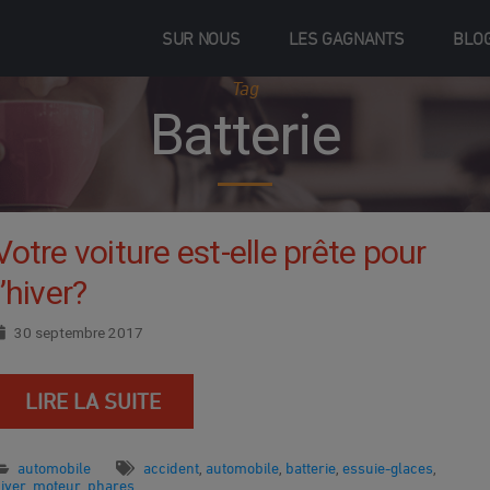
SUR NOUS
LES GAGNANTS
BLO
Tag
Batterie
Votre voiture est-elle prête pour
l’hiver?
30 septembre 2017
LIRE LA SUITE
automobile
accident
automobile
batterie
essuie-glaces
,
,
,
,
iver
moteur
phares
,
,