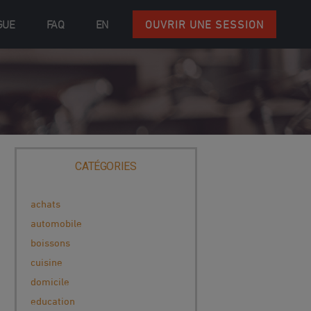
GUE
FAQ
EN
OUVRIR UNE SESSION
CATÉGORIES
achats
automobile
boissons
cuisine
domicile
education