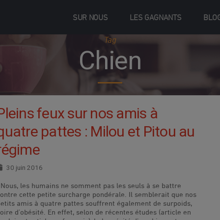
SUR NOUS
LES GAGNANTS
BLO
Tag
Chien
Pleins feux sur nos amis à
quatre pattes : Milou et Pitou au
régime
30 juin 2016
Nous, les humains ne somment pas les seuls à se battre
contre cette petite surcharge pondérale. Il semblerait que nos
petits amis à quatre pattes souffrent également de surpoids,
oire d’obésité. En effet, selon de récentes études (article en