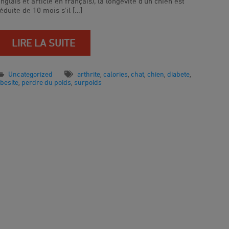
nglais et article en français), la longévité d’un chien est
éduite de 10 mois s’il […]
LIRE LA SUITE
Uncategorized
arthrite
calories
chat
chien
diabete
,
,
,
,
,
besite
perdre du poids
surpoids
,
,