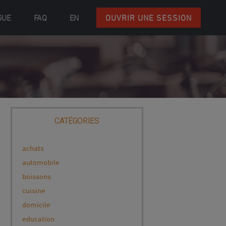
GUE
FAQ
EN
OUVRIR UNE SESSION
CATÉGORIES
achats
automobile
boissons
cuisine
domicile
education