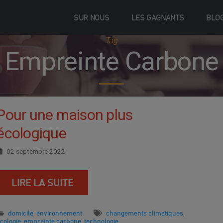
SUR NOUS
LES GAGNANTS
BLO
Tag
Empreinte Carbone
Pour une maison plus
écologique
02 septembre 2022
LIRE LA SUITE
domicile
environnement
changements climatiques
,
,
cologie
empreinte carbone
technologie
,
,