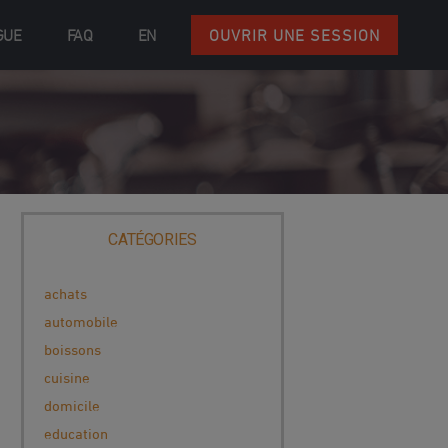
GUE
FAQ
EN
OUVRIR UNE SESSION
CATÉGORIES
achats
automobile
boissons
cuisine
domicile
education