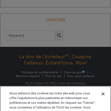
CHERCHER
Rechercher :
MC
La Voix de l’Acheteur
. Coupons.
Cadeaux. Échantillons. Wow!
Politique de confidentialité
|
Choix de pub
|
Mentions légales
|
Plan du site
|
Pour nous contacter
Droit d'auteur © 2026 La Voix de l'Acheteur
La Voix de l'Acheteur est une marque commerciale
Nous utilisons des cookies sur notre site web pour vous
d'Epsilon Interactive CA, ULC, propriété d'Epsilon Data
Management, LLC.
offrir l'expérience la plus pertinente en mémorisant vos
préférences et vos visites répétées. En cliquant sur "Fermer",
vous consentez à l'utilisation de TOUS les cookies. Vous