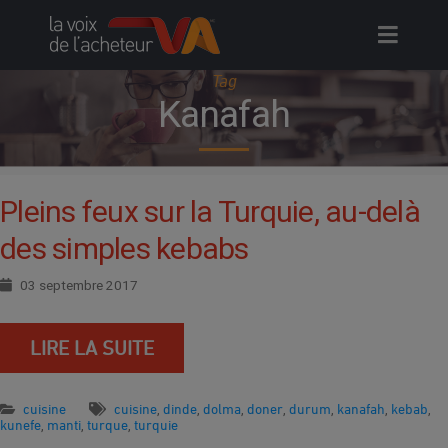
Skip
to
content
Tag
Kanafah
Pleins feux sur la Turquie, au-delà
des simples kebabs
03 septembre 2017
LIRE LA SUITE
cuisine
cuisine
dinde
dolma
doner
durum
kanafah
kebab
,
,
,
,
,
,
,
kunefe
manti
turque
turquie
,
,
,