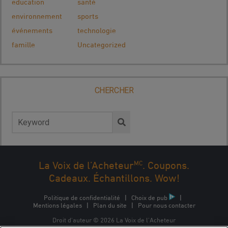
education
santé
environnement
sports
événements
technologie
famille
Uncategorized
CHERCHER
Rechercher :
MC
La Voix de l’Acheteur
. Coupons.
Cadeaux. Échantillons. Wow!
Politique de confidentialité
|
Choix de pub
|
Mentions légales
|
Plan du site
|
Pour nous contacter
Droit d'auteur © 2026 La Voix de l'Acheteur