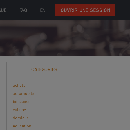
GUE
FAQ
EN
OUVRIR UNE SESSION
CATÉGORIES
achats
automobile
boissons
cuisine
domicile
education