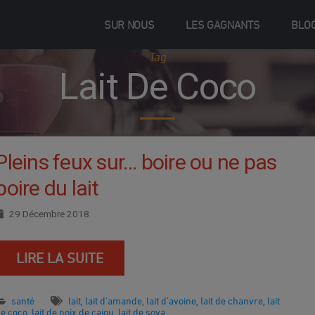
SUR NOUS
LES GAGNANTS
BLO
Tag
Lait De Coco
Pleins feux sur… boire ou ne pas
boire du lait
29 Décembre 2018
LIRE LA SUITE
santé
lait
lait d'amande
lait d'avoine
lait de chanvre
lait
,
,
,
,
de coco
lait de noix de cajou
lait de soya
,
,