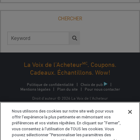
CHERCHER
Rechercher :
MC
La Voix de l’Acheteur
. Coupons.
Cadeaux. Échantillons. Wow!
Politique de confidentialité
|
Choix de pub
|
Mentions légales
|
Plan du site
|
Pour nous contacter
Droit d'auteur © 2026 La Voix de l'Acheteur
La Voix de l'Acheteur est une marque commerciale
Nous utilisons des cookies sur notre site web pour vous
d'Epsilon Interactive CA, ULC, propriété d'Epsilon Data
Management, LLC.
offrir l'expérience la plus pertinente en mémorisant vos
préférences et vos visites répétées. En cliquant sur "Fermer",
vous consentez à l'utilisation de TOUS les cookies. Vous
pouvez sélectionner "Personnaliser les paramètres des