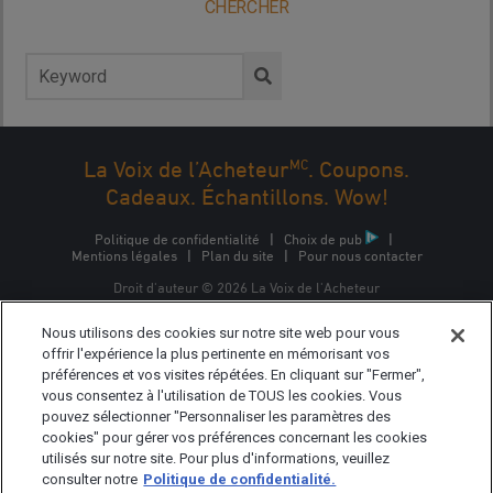
CHERCHER
Rechercher :
MC
La Voix de l’Acheteur
. Coupons.
Cadeaux. Échantillons. Wow!
Politique de confidentialité
|
Choix de pub
|
Mentions légales
|
Plan du site
|
Pour nous contacter
Droit d'auteur © 2026 La Voix de l'Acheteur
La Voix de l'Acheteur est une marque commerciale
Nous utilisons des cookies sur notre site web pour vous
d'Epsilon Interactive CA, ULC, propriété d'Epsilon Data
Management, LLC.
offrir l'expérience la plus pertinente en mémorisant vos
préférences et vos visites répétées. En cliquant sur "Fermer",
vous consentez à l'utilisation de TOUS les cookies. Vous
pouvez sélectionner "Personnaliser les paramètres des
cookies" pour gérer vos préférences concernant les cookies
utilisés sur notre site. Pour plus d'informations, veuillez
consulter notre
Politique de confidentialité.