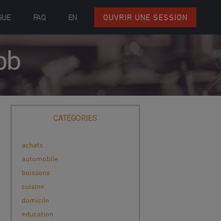
GUE
FAQ
EN
OUVRIR UNE SESSION
bb
CATÉGORIES
achats
automobile
boissons
cuisine
domicile
education