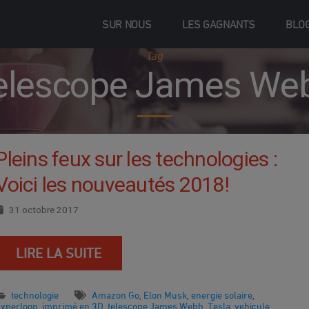
SUR NOUS
LES GAGNANTS
BLO
Tag
elescope James We
Pleins feux sur les technologies :
Voici les nouveautés 2018!
31 octobre 2017
LIRE LA SUITE
technologie
Amazon Go
Elon Musk
energie solaire
,
,
,
hyperloop
imprimé en 3D
telescope James Webb
Tesla
vehicule
,
,
,
,