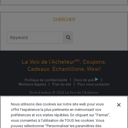
CHERCHER
Rechercher :
MC
La Voix de l’Acheteur
. Coupons.
Cadeaux. Échantillons. Wow!
Politique de confidentialité
|
Choix de pub
|
Mentions légales
|
Plan du site
|
Pour nous contacter
Droit d'auteur © 2026 La Voix de l'Acheteur
La Voix de l'Acheteur est une marque commerciale
Nous utilisons des cookies sur notre site web pour vous
d'Epsilon Interactive CA, ULC, propriété d'Epsilon Data
Management, LLC.
offrir l'expérience la plus pertinente en mémorisant vos
préférences et vos visites répétées. En cliquant sur "Fermer",
vous consentez à l'utilisation de TOUS les cookies. Vous
pouvez sélectionner "Personnaliser les paramètres des