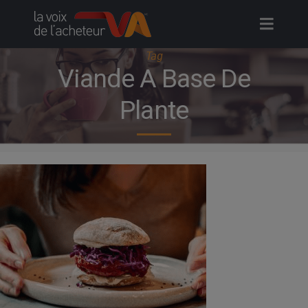
Skip
to
content
Tag
Viande A Base De
Plante