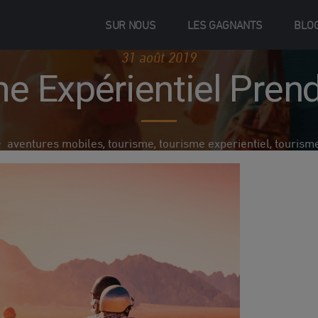
SUR NOUS
LES GAGNANTS
BLO
31 août 2019
e Expérientiel Pren
aventures mobiles
tourisme
tourisme experientiel
tourism
,
,
,