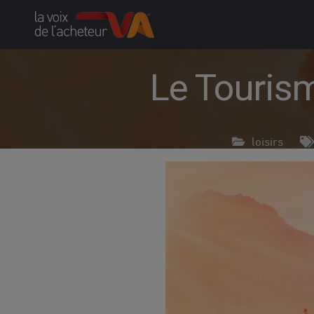
Skip
to
content
Le Tourism
loisirs