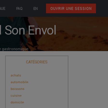
GUE
FAQ
EN
OUVRIR UNE SESSION
d Son Envol
e gastronomique
CATÉGORIES
achats
automobile
boissons
cuisine
domicile