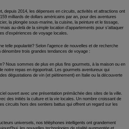
t, depuis 2014, les dépenses en circuits, activités et attractions ont
t 159 milliards de dollars américains par an, pour des aventures
ier, la plongée sous-marine, la cuisine, la peinture et le tissage,
mais au-delà de la simple location d’appartements pour s’attaquer
ortes d’expériences de voyage locales.
e telle popularité? Selon l’agence de nouvelles et de recherche
on dénombre trois grandes tendances de voyage :
am? Nous sommes de plus en plus fins gourmets, à la maison ou en
de notre repas en égoportrait. Les gourmets aventureux qui
es dégustations de vin (et piétinement) en Italie ou la découverte
ciel ouvert avec une présentation prémâchée des sites de la ville.
c des initiés la culture et la vie locales. Un nombre croissant de
circuits hors des sentiers battus qui offrent un regard sur les
teurs universels, nos téléphones intelligents ont grandement
 Aujourd’hui, les nouvelles technologies de réalité augmentée et