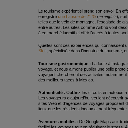
Le tourisme expérientiel prend son envol. En effe
en anglais
enregistré
une hausse de 21 %
(
), soi
telles que le vélo de montagne, l’escalade de glac
entre autres. Les sites comme Airbnb vont désor
à ce marché lucratif et offrir l’accès à toutes s
Quelles sont ces expériences qui connaissent un
Skift
,
spécialisée dans l’industrie du tourisme, 
Tourisme gastronomique :
La faute à Instagr
voyage, et nous aimons publier une belle photo 
voyagent chercheront des activités, notamment d
des meilleurs tacos à Mexico.
Authenticité :
Oubliez les circuits en autobus à 
Les voyageurs d’aujourd’hui veulent découvrir ave
sites Web et d’agences de voyages proposent des 
lieux que les résidents locaux aiment fréquenter.
Aventures mobiles :
De Google Maps aux traduc
facilité les voyages tout en réduisant le stress.