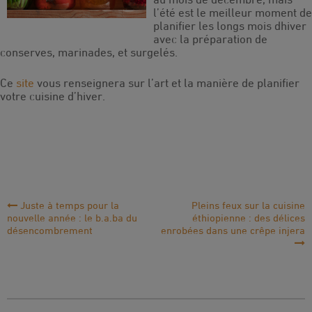
l’été est le meilleur moment de
planifier les longs mois dhiver
avec la préparation de
conserves, marinades, et surgelés.
Ce
site
vous renseignera sur l’art et la manière de planifier
votre cuisine d’hiver.
Navigation
Juste à temps pour la
Pleins feux sur la cuisine
nouvelle année : le b.a.ba du
éthiopienne : des délices
de
désencombrement
enrobées dans une crêpe injera
l'article