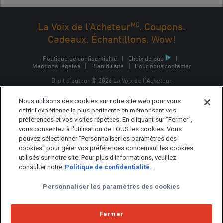
MC
La Voix de l’Acheteur
. Coupons.
Cadeaux. Échantillons. Wow!
Politique de confidentialité
|
Choix de pub
|
Mentions légales
|
Plan du site
|
Pour nous contacter
Droit d'auteur © 2026 La Voix de l'Acheteur
La Voix de l'Acheteur est une marque commerciale
Nous utilisons des cookies sur notre site web pour vous
d'Epsilon Interactive CA, ULC, propriété d'Epsilon Data
Management, LLC.
offrir l'expérience la plus pertinente en mémorisant vos
préférences et vos visites répétées. En cliquant sur "Fermer",
vous consentez à l'utilisation de TOUS les cookies. Vous
pouvez sélectionner "Personnaliser les paramètres des
cookies" pour gérer vos préférences concernant les cookies
utilisés sur notre site. Pour plus d'informations, veuillez
consulter notre
Politique de confidentialité.
Personnaliser les paramètres des cookies
Fermer