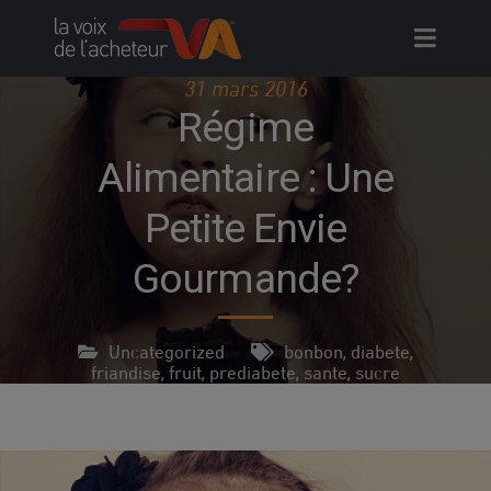
Skip
to
content
31 mars 2016
Régime
Alimentaire : Une
Petite Envie
Gourmande?
Uncategorized
bonbon
diabete
,
,
friandise
fruit
prediabete
sante
sucre
,
,
,
,