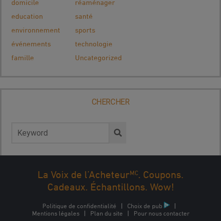
domicile
réaménager
education
santé
environnement
sports
événements
technologie
famille
Uncategorized
CHERCHER
Rechercher :
MC
La Voix de l’Acheteur
. Coupons.
Cadeaux. Échantillons. Wow!
Politique de confidentialité
|
Choix de pub
|
Mentions légales
|
Plan du site
|
Pour nous contacter