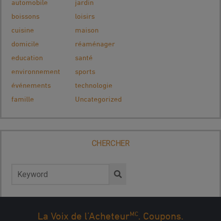
automobile
jardin
boissons
loisirs
cuisine
maison
domicile
réaménager
education
santé
environnement
sports
événements
technologie
famille
Uncategorized
CHERCHER
Rechercher :
MC
La Voix de l’Acheteur
. Coupons.