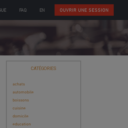
GUE
FAQ
EN
OUVRIR UNE SESSION
CATÉGORIES
achats
automobile
boissons
cuisine
domicile
education