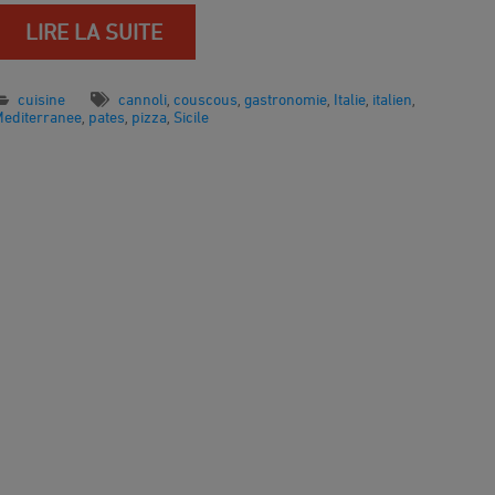
LIRE LA SUITE
cuisine
cannoli
couscous
gastronomie
Italie
italien
,
,
,
,
,
Mediterranee
pates
pizza
Sicile
,
,
,