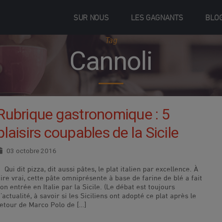
SUR NOUS
LES GAGNANTS
BLO
Tag
Cannoli
Rubrique gastronomique : 5
plaisirs coupables de la Sicile
03 octobre 2016
ui dit pizza, dit aussi pâtes, le plat italien par excellence. À
ire vrai, cette pâte omniprésente à base de farine de blé a fait
on entrée en Italie par la Sicile. (Le débat est toujours
’actualité, à savoir si les Siciliens ont adopté ce plat après le
retour de Marco Polo de […]