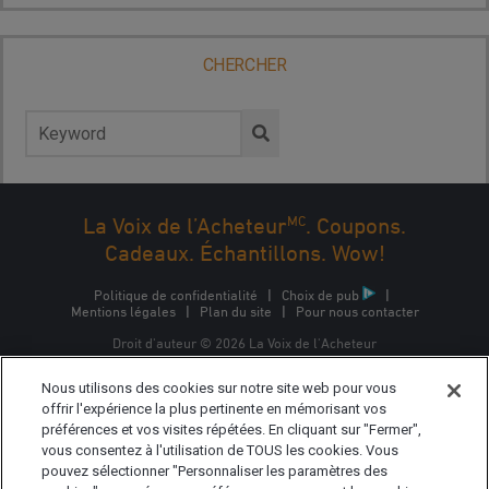
CHERCHER
Rechercher :
MC
La Voix de l’Acheteur
. Coupons.
Cadeaux. Échantillons. Wow!
Politique de confidentialité
|
Choix de pub
|
Mentions légales
|
Plan du site
|
Pour nous contacter
Droit d'auteur © 2026 La Voix de l'Acheteur
La Voix de l'Acheteur est une marque commerciale
Nous utilisons des cookies sur notre site web pour vous
d'Epsilon Interactive CA, ULC, propriété d'Epsilon Data
Management, LLC.
offrir l'expérience la plus pertinente en mémorisant vos
préférences et vos visites répétées. En cliquant sur "Fermer",
vous consentez à l'utilisation de TOUS les cookies. Vous
pouvez sélectionner "Personnaliser les paramètres des