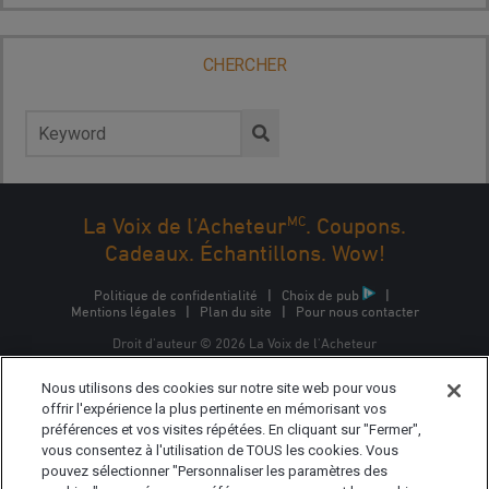
CHERCHER
Rechercher :
MC
La Voix de l’Acheteur
. Coupons.
Cadeaux. Échantillons. Wow!
Politique de confidentialité
|
Choix de pub
|
Mentions légales
|
Plan du site
|
Pour nous contacter
Droit d'auteur © 2026 La Voix de l'Acheteur
La Voix de l'Acheteur est une marque commerciale
Nous utilisons des cookies sur notre site web pour vous
d'Epsilon Interactive CA, ULC, propriété d'Epsilon Data
Management, LLC.
offrir l'expérience la plus pertinente en mémorisant vos
préférences et vos visites répétées. En cliquant sur "Fermer",
vous consentez à l'utilisation de TOUS les cookies. Vous
pouvez sélectionner "Personnaliser les paramètres des