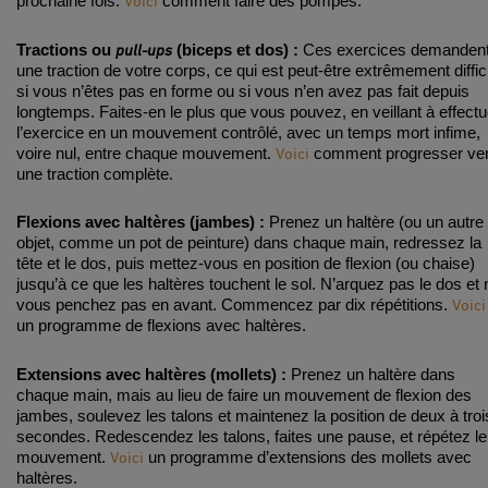
Voici
prochaine fois.
comment faire des pompes.
pull-ups
Tractions ou
(biceps et dos) :
Ces exercices demanden
une traction de votre corps, ce qui est peut-être extrêmement diffic
si vous n’êtes pas en forme ou si vous n’en avez pas fait depuis
longtemps. Faites-en le plus que vous pouvez, en veillant à effectu
l’exercice en un mouvement contrôlé, avec un temps mort infime,
Voici
voire nul, entre chaque mouvement.
comment progresser ve
une traction complète.
Flexions avec haltères (jambes) :
Prenez un haltère (ou un autre
objet, comme un pot de peinture) dans chaque main, redressez la
tête et le dos, puis mettez-vous en position de flexion (ou chaise)
jusqu’à ce que les haltères touchent le sol. N’arquez pas le dos et 
Voici
vous penchez pas en avant. Commencez par dix répétitions.
un programme de flexions avec haltères.
Extensions avec haltères (mollets) :
Prenez un haltère dans
chaque main, mais au lieu de faire un mouvement de flexion des
jambes, soulevez les talons et maintenez la position de deux à troi
secondes. Redescendez les talons, faites une pause, et répétez le
Voici
mouvement.
un programme d’extensions des mollets avec
haltères.