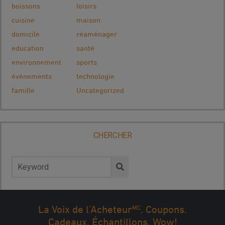
boissons
loisirs
cuisine
maison
domicile
réaménager
education
santé
environnement
sports
événements
technologie
famille
Uncategorized
CHERCHER
Rechercher :
MC
La Voix de l’Acheteur
. Coupons.
Cadeaux. Échantillons. Wow!