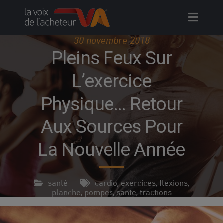
Skip
to
content
30 novembre 2018
Pleins Feux Sur
L’exercice
Physique… Retour
Aux Sources Pour
La Nouvelle Année
santé
cardio
exercices
flexions
,
,
,
planche
pompes
sante
tractions
,
,
,