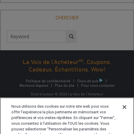
CHERCHER
Rechercher :
MC
La Voix de l’Acheteur
. Coupons.
Cadeaux. Échantillons. Wow!
Politique de confidentialité
|
Choix de pub
|
Mentions légales
|
Plan du site
|
Pour nous contacter
Droit d'auteur © 2026 La Voix de l'Acheteur
La Voix de l'Acheteur est une marque commerciale
Nous utilisons des cookies sur notre site web pour vous
d'Epsilon Interactive CA, ULC, propriété d'Epsilon Data
Management, LLC.
offrir l'expérience la plus pertinente en mémorisant vos
préférences et vos visites répétées. En cliquant sur "Fermer",
vous consentez à l'utilisation de TOUS les cookies. Vous
pouvez sélectionner "Personnaliser les paramètres des