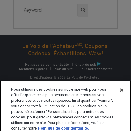
Rechercher :
MC
La Voix de l’Acheteur
. Coupons.
PREMIER
←
...
10
20
...
30
31
32
33
34
...
Cadeaux. Échantillons. Wow!
Politique de confidentialité
|
Choix de pub
|
Mentions légales
|
Plan du site
|
Pour nous contacter
Droit d'auteur © 2026 La Voix de l'Acheteur
La Voix de l'Acheteur est une marque commerciale
Nous utilisons des cookies sur notre site web pour vous
d'Epsilon Interactive CA, ULC, propriété d'Epsilon Data
Management, LLC.
offrir l'expérience la plus pertinente en mémorisant vos
préférences et vos visites répétées. En cliquant sur "Fermer",
vous consentez à l'utilisation de TOUS les cookies. Vous
pouvez sélectionner "Personnaliser les paramètres des
cookies" pour gérer vos préférences concernant les cookies
utilisés sur notre site. Pour plus d'informations, veuillez
consulter notre
Politique de confidentialité.