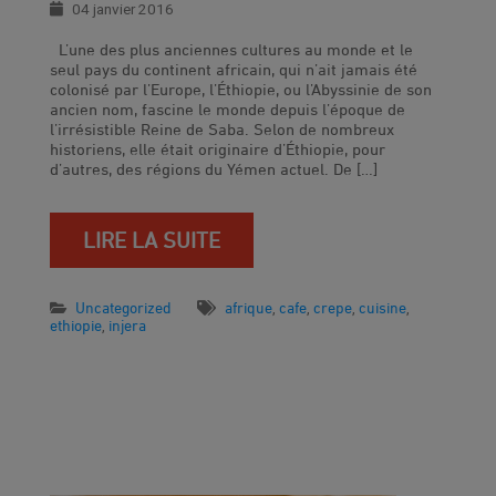
04 janvier 2016
L’une des plus anciennes cultures au monde et le
seul pays du continent africain, qui n’ait jamais été
colonisé par l’Europe, l’Éthiopie, ou l’Abyssinie de son
ancien nom, fascine le monde depuis l’époque de
l’irrésistible Reine de Saba. Selon de nombreux
historiens, elle était originaire d’Éthiopie, pour
d’autres, des régions du Yémen actuel. De […]
LIRE LA SUITE
Uncategorized
afrique
cafe
crepe
cuisine
,
,
,
,
ethiopie
injera
,